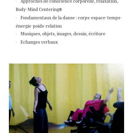
Approches de conscience corporelle, relaxation,
·
Body-Mind Centering
®
Fondamentaux de la danse : corps-espace-temps-
·
énergie-poids-relation
Musiques, objets, images, dessin, écriture
·
Echanges verbaux
·