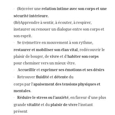
(Re)créer une
relation intime avec son corps et une
·
sécurité intérieure
.
(Ré)Apprendre à sentir, à écouter, à respirer,
instaurer ou
renouer un dialogue entre son corps et
son esprit
.
Se (re)mettre en mouvement à son rythme,
·
restaurer et mobiliser son élan vital
, redécouvrir le
plaisir de bouger, de
vivre
et d’
habiter son corps
pour cheminer vers un mieux-être.
Accueillir
et
exprimer ses émotions et ses désirs
·
Retrouver
fluidité
et
détente
du
·
corps
par
l’
apaisement des tensions physiques et
mentales
.
Réduire le stress ou l’anxiété
, en faveur d’une plus
·
grande
vitalité
et du
plaisir de vivre
l’instant
présent