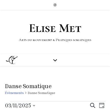
Elise Met
Arts du mouvement & Pratiques somatiques
Danse Somatique
Évènements
Danse Somatique
Rech
Na
03/11/2025
Recherche
Jour