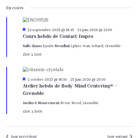
Sélectionnez
de
et
une
En cours
date.
vu
navi
Év
Mis
24 septembre 2025 @ 18:45
-
24 juin 2026 @ 21:00
de
en
Cours hebdo de Contact-Impro
avant
vues
Salle danse Lycée Stendhal
1 place Jean Achard, Grenoble
150€ à 320€
Évèn
Mis
2 octobre 2025 @ 18:30
-
25 juin 2026 @ 20:30
en
Atelier hebdo de Body-Mind Centering® –
avant
Grenoble
Jardin & Mouvement
16 rue Revol, Grenoble
450€ à 500€
Jour précédent
Jour suivant