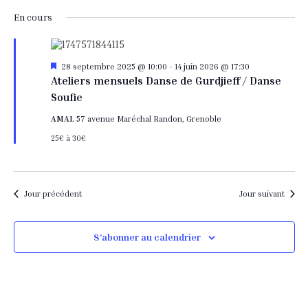
Sélectionnez
de
et
une
En cours
date.
vu
navi
Év
Mis
28 septembre 2025 @ 10:00
-
14 juin 2026 @ 17:30
de
en
Ateliers mensuels Danse de Gurdjieff / Danse
avant
Soufie
vues
AMAL
57 avenue Maréchal Randon, Grenoble
Évèn
25€ à 30€
Jour précédent
Jour suivant
S’abonner au calendrier